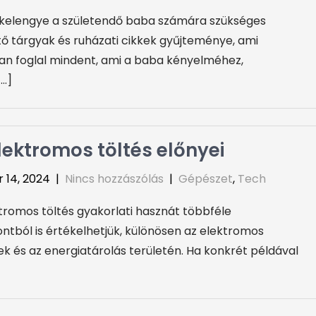
kelengye a születendő baba számára szükséges
ő tárgyak és ruházati cikkek gyűjteménye, ami
n foglal mindent, ami a baba kényelméhez,
[…]
lektromos töltés előnyei
 14, 2024
|
Nincs hozzászólás
|
Gépészet
,
Tech
tromos töltés gyakorlati hasznát többféle
tból is értékelhetjük, különösen az elektromos
k és az energiatárolás területén. Ha konkrét példával