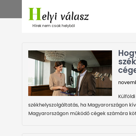
Skip
H
to
elyi válasz
content
Hírek nem csak helyből
Hogy
szék
cég
novemb
Külföld
székhelyszolgáltatás, ha Magyarországon kíván
Magyarországon működő cégek számára köte