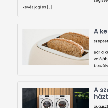
segítsé
kevés jogi és […]
A ke
szepte
Bár a k
valójáb
beszélv
A sz
ház
auguszt