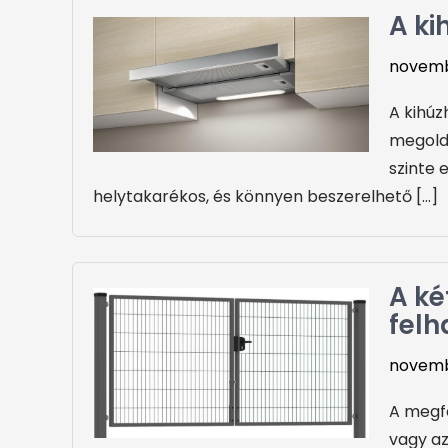
A ki
novemb
A kihúz
megold
szinte 
helytakarékos, és könnyen beszerelhető […]
A ké
felh
novembe
A megfe
vagy az