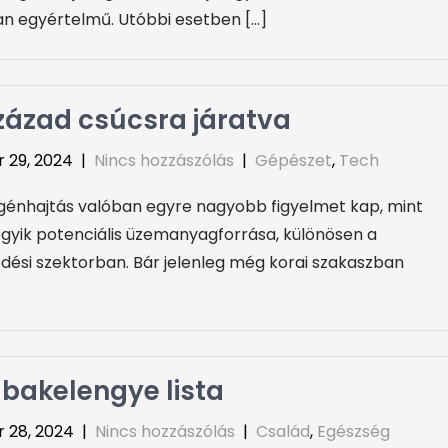
n egyértelmű. Utóbbi esetben […]
század csúcsra járatva
 29, 2024
|
Nincs hozzászólás
|
Gépészet
,
Tech
génhajtás valóban egyre nagyobb figyelmet kap, mint
egyik potenciális üzemanyagforrása, különösen a
dési szektorban. Bár jelenleg még korai szakaszban
bakelengye lista
 28, 2024
|
Nincs hozzászólás
|
Család
,
Egészség