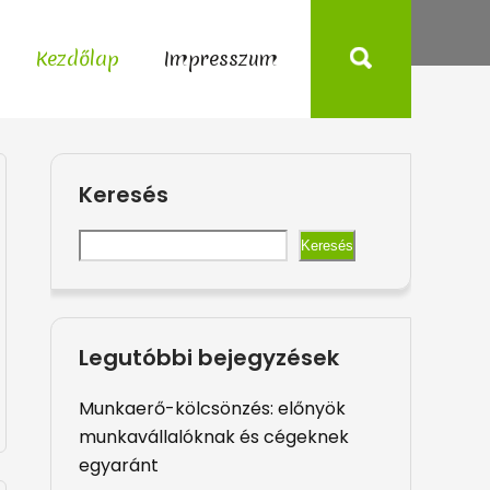
Kezdőlap
Impresszum
Keresés
Keresés
Legutóbbi bejegyzések
Munkaerő-kölcsönzés: előnyök
munkavállalóknak és cégeknek
egyaránt