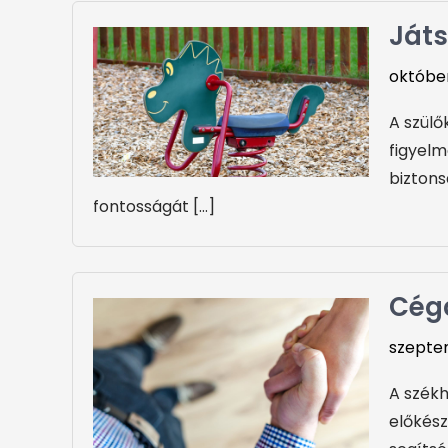
Játs
október
A szülő
figyelm
biztons
fontosságát […]
Céga
szepte
A székh
előkész