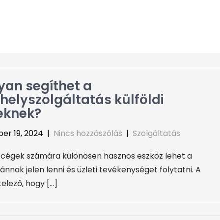
an segíthet a
helyszolgáltatás külföldi
eknek?
er 19, 2024
|
Nincs hozzászólás
|
Szolgáltatás
i cégek számára különösen hasznos eszköz lehet a
nak jelen lenni és üzleti tevékenységet folytatni. A
lező, hogy […]