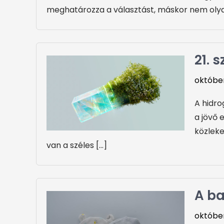
meghatározza a választást, máskor nem olya
21. 
október
A hidro
a jövő 
közleke
van a széles […]
A ba
október