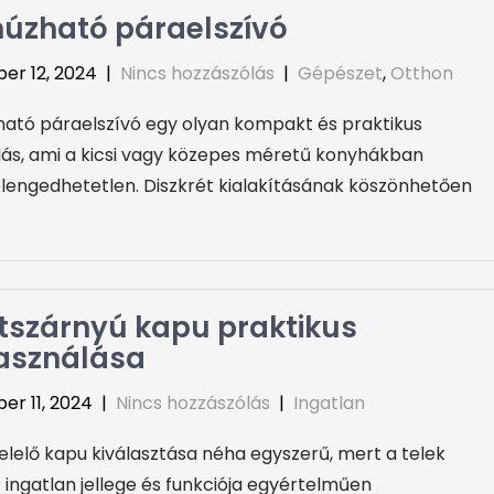
húzható páraelszívó
er 12, 2024
|
Nincs hozzászólás
|
Gépészet
,
Otthon
ható páraelszívó egy olyan kompakt és praktikus
ás, ami a kicsi vagy közepes méretű konyhákban
elengedhetetlen. Diszkrét kialakításának köszönhetően
tszárnyú kapu praktikus
asználása
r 11, 2024
|
Nincs hozzászólás
|
Ingatlan
lelő kapu kiválasztása néha egyszerű, mert a telek
 ingatlan jellege és funkciója egyértelműen