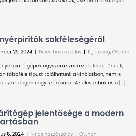
get jelent kezdő vállalkozóknak, akik nem ritkán igen
nyérpirítók sokféleségéről
mber 29, 2024
|
Nincs hozzászólás
|
Egészség
,
Otthon
enyérpirító gépek egyszerű szerkezeteknek tűnnek,
an többféle típust találhatunk a kínálatban, nem is
e az árak igen nagy szórásáról. Az olcsóbbak és a […]
árítógép jelentősége a modern
tartásban
us 8, 2024
|
Nincs hozzászólás
|
Otthon