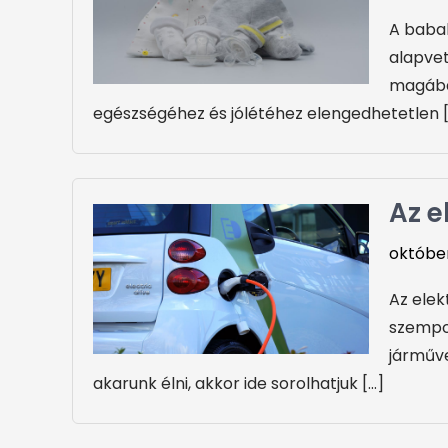
A baba
alapvet
magába
egészségéhez és jólétéhez elengedhetetlen 
Az e
október
Az elek
szempon
járműve
akarunk élni, akkor ide sorolhatjuk […]