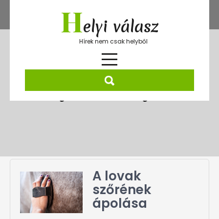
Skip
H
to
elyi válasz
content
Hírek nem csak helyből
Kategória:
Uncategorized
A lovak
szőrének
ápolása