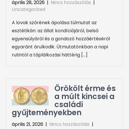
április 28, 2026
|
Nincs hozzászólás
|
Uncategorized
A lovak szőrének ápolása túlmutat az
esztétikán: az állat kondíciójáról, belső
egyensúlyáról és a gondozó hozzáértéséről
egyaránt árulkodik. Útmutatónkban a napi
rutintól a táplálkozási háttérig […]
Örökölt érme és
a múlt kincsei a
családi
gyűjteményekben
április 21, 2026
|
Nincs hozzászólás
|