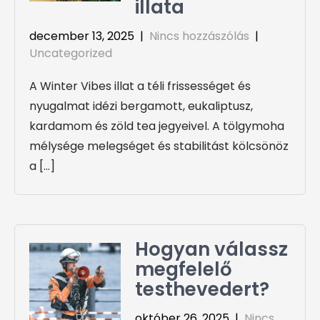
illata
december 13, 2025
|
Nincs hozzászólás
|
Uncategorized
A Winter Vibes illat a téli frissességet és
nyugalmat idézi bergamott, eukaliptusz,
kardamom és zöld tea jegyeivel. A tölgymoha
mélysége melegséget és stabilitást kölcsönöz
a […]
Hogyan válassz
megfelelő
testhevedert?
október 26, 2025
|
Nincs