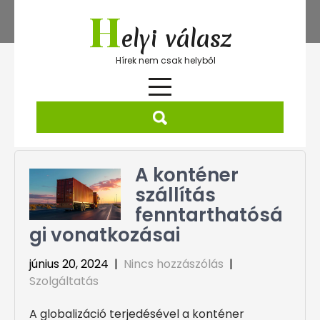
Skip
H
to
elyi válasz
content
Hírek nem csak helyből
A konténer
szállítás
fenntarthatósá
gi vonatkozásai
június 20, 2024
|
Nincs hozzászólás
|
Szolgáltatás
A globalizáció terjedésével a konténer