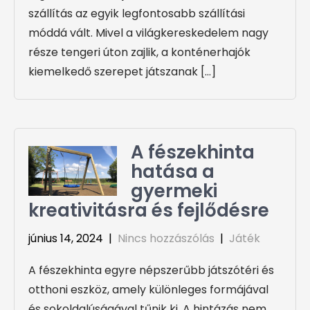
szállítás az egyik legfontosabb szállítási
móddá vált. Mivel a világkereskedelem nagy
része tengeri úton zajlik, a konténerhajók
kiemelkedő szerepet játszanak […]
A fészekhinta
hatása a
gyermeki
kreativitásra és fejlődésre
június 14, 2024
|
Nincs hozzászólás
|
Játék
A fészekhinta egyre népszerűbb játszótéri és
otthoni eszköz, amely különleges formájával
és sokoldalúságával tűnik ki. A hintázás nem