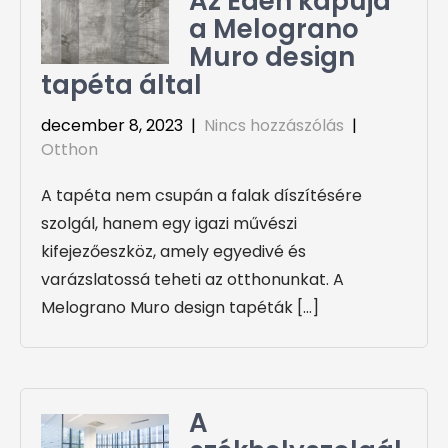
Az Éden kapuja
a Melograno
Muro design
tapéta által
december 8, 2023
|
Nincs hozzászólás
|
Otthon
A tapéta nem csupán a falak díszítésére
szolgál, hanem egy igazi művészi
kifejezőeszköz, amely egyedivé és
varázslatossá teheti az otthonunkat. A
Melograno Muro design tapéták […]
A