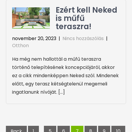
Ezért kell Neked
is műfű
teraszra!
november 20, 2023
|
Nincs hozzászólás
|
Otthon
Ha még nem hallottál a műfű teraszra
történő telepítésének koncepciójáról, akkor
ez a cikk mindenképpen Neked szól. Mindenek
előtt, egy terasz kétségtelenül megemeli
ingatlanunk nívóját. […]
Bejegyzések
lapozása
Back
1
…
5
6
7
8
9
10