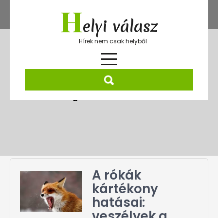
Skip
H
to
elyi válasz
content
Hírek nem csak helyből
Kategória:
Természet
A rókák
kártékony
hatásai:
veszélyek a