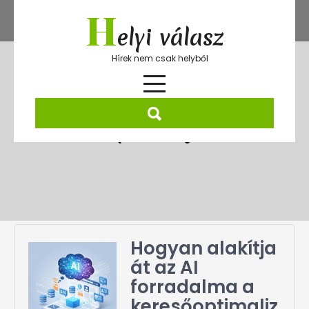
Skip
H
to
elyi válasz
content
Hírek nem csak helyből
Hónap:
2025. július
Hogyan alakítja
át az AI
forradalma a
keresőoptimaliz