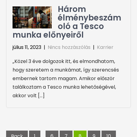
Három
élménybeszám
oló a Tesco
munka előnyeiről
július 11, 2023
|
Nincs hozzászólás
|
Karrier
„Közel 3 éve dolgozok itt, és elmondhatom,
hogy szeretem a munkámat, így szerencsés
embernek tartom magam. Amikor először
találkoztam a Tesco munka lehetőségével,
akkor volt […]
Bejegyzések
lapozása
Back
1
…
6
7
8
9
10