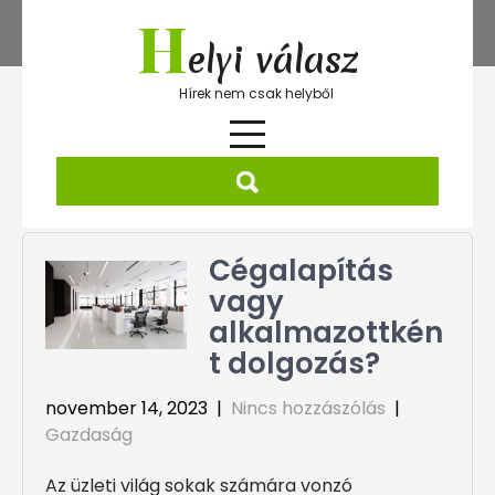
Skip
H
to
elyi válasz
content
Hírek nem csak helyből
Cégalapítás
vagy
alkalmazottkén
t dolgozás?
november 14, 2023
|
Nincs hozzászólás
|
Gazdaság
Az üzleti világ sokak számára vonzó