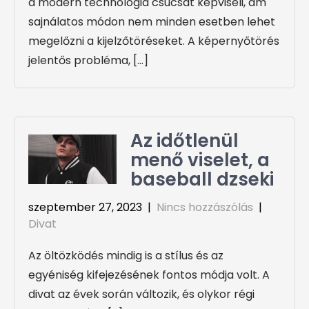
a modern technológia csúcsát képviseli, ám
sajnálatos módon nem minden esetben lehet
megelőzni a kijelzőtöréseket. A képernyőtörés
jelentős probléma, […]
Az időtlenül
menő viselet, a
baseball dzseki
szeptember 27, 2023
|
Nincs hozzászólás
|
Divat
Az öltözködés mindig is a stílus és az
egyéniség kifejezésének fontos módja volt. A
divat az évek során változik, és olykor régi