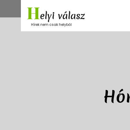
Skip
H
to
elyi válasz
content
Hírek nem csak helyből
Hó