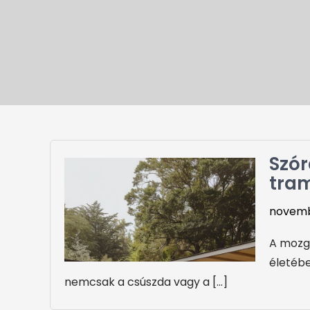
Szór
tram
novemb
A mozgá
életébe
nemcsak a csúszda vagy a […]