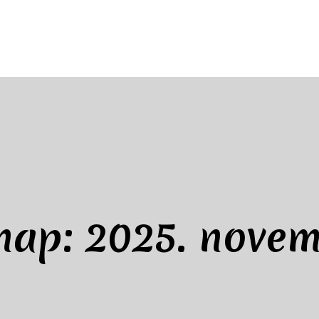
nap:
2025. nove