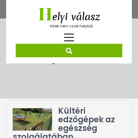
Skip
H
to
elyi válasz
content
Hírek nem csak helyből
Kategória:
Fitnesz
Kültéri
edzőgépek az
egészség
szolgálatában