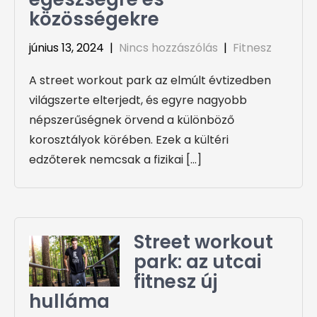
közösségekre
június 13, 2024
|
Nincs hozzászólás
|
Fitnesz
A street workout park az elmúlt évtizedben
világszerte elterjedt, és egyre nagyobb
népszerűségnek örvend a különböző
korosztályok körében. Ezek a kültéri
edzőterek nemcsak a fizikai […]
Street workout
park: az utcai
fitnesz új
hulláma