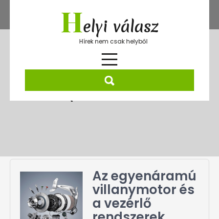
Skip
H
to
elyi válasz
content
Hírek nem csak helyből
Hónap:
2025. december
Az egyenáramú
villanymotor és
a vezérlő
rendszerek