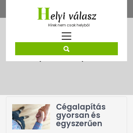
Skip
H
to
elyi válasz
content
Hírek nem csak helyből
Hónap:
2024. szeptember
Cégalapítás
gyorsan és
egyszerűen