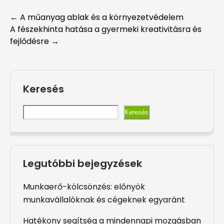
Post
←
A műanyag ablak és a környezetvédelem
A fészekhinta hatása a gyermeki kreativitásra és
navigation
fejlődésre
→
Keresés
Keresés
Legutóbbi bejegyzések
Munkaerő-kölcsönzés: előnyök
munkavállalóknak és cégeknek egyaránt
Hatékony segítség a mindennapi mozgásban