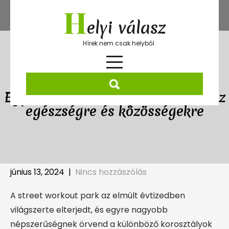
Skip
H
to
elyi válasz
content
Hírek nem csak helyből
Egy street workout park hatása az
egészségre és közösségekre
június 13, 2024
|
Nincs hozzászólás
A street workout park az elmúlt évtizedben
világszerte elterjedt, és egyre nagyobb
népszerűségnek örvend a különböző korosztályok