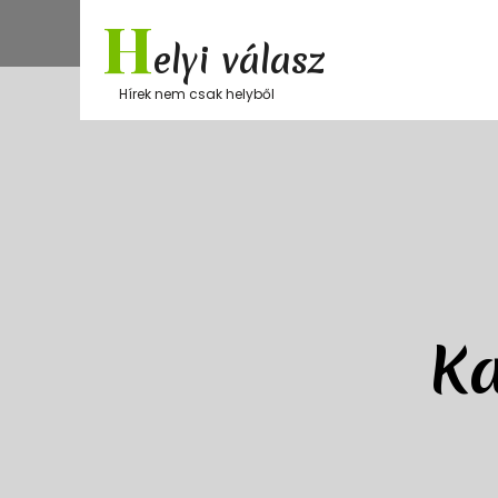
Skip
H
to
elyi válasz
content
Hírek nem csak helyből
Ka