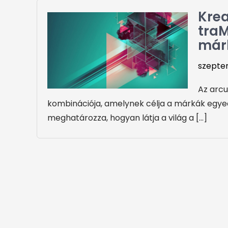
Krea
traM
már
szeptem
Az arc
kombinációja, amelynek célja a márkák egyed
meghatározza, hogyan látja a világ a […]