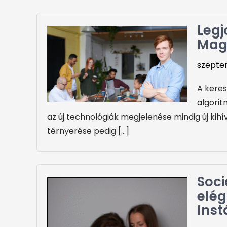
Legj
Mag
szepte
A keres
algorit
az új technológiák megjelenése mindig új kih
térnyerése pedig […]
Soci
elég
Inst