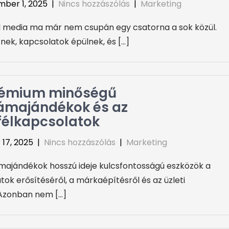
ber 1, 2025
|
Nincs hozzászólás
|
Marketing
l media ma már nem csupán egy csatorna a sok közül.
tnek, kapcsolatok épülnek, és […]
rémium minőségű
ámajándékok és az
félkapcsolatok
 17, 2025
|
Nincs hozzászólás
|
Marketing
majándékok hosszú ideje kulcsfontosságú eszközök a
ok erősítéséről, a márkaépítésről és az üzleti
. Azonban nem […]