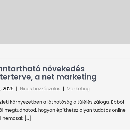
nntartható növekedés
erterve, a net marketing
, 2026
|
Nincs hozzászólás
|
Marketing
zleti környezetben a láthatóság a túlélés záloga. Ebből
ől megtudhatod, hogyan építhetsz olyan tudatos online
el nemcsak […]