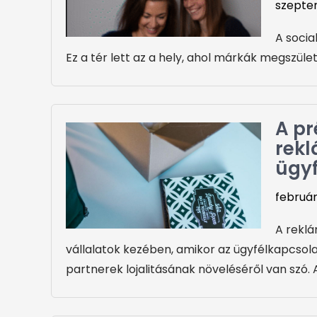
szeptem
A socia
Ez a tér lett az a hely, ahol márkák megszüle
A p
rekl
ügy
február
A reklá
vállalatok kezében, amikor az ügyfélkapcsolat
partnerek lojalitásának növeléséről van szó