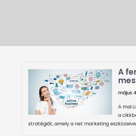
A fe
mest
május 4
A mai ü
a cikkb
stratégiát, amely a net marketing eszközeiv