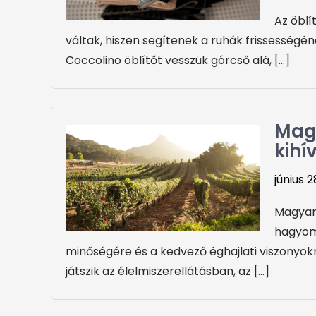
Az öblí
váltak, hiszen segítenek a ruhák frissessé
Coccolino öblítőt vesszük górcső alá, […]
Mag
kihí
június 2
Magyar
hagyom
minőségére és a kedvező éghajlati viszonyo
játszik az élelmiszerellátásban, az […]