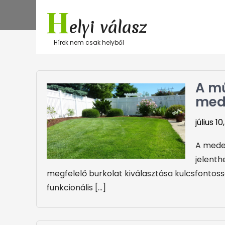
Skip
H
to
elyi válasz
content
Hírek nem csak helyből
A mű
med
július 1
A meden
jelenth
megfelelő burkolat kiválasztása kulcsfontos
funkcionális […]