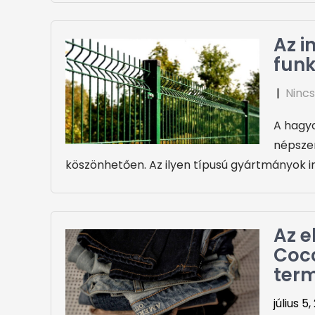
Az i
funk
|
Nincs
A hagyo
népszer
köszönhetően. Az ilyen típusú gyártmányok inn
Az e
Cocc
term
július 5