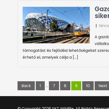
Gazd
sike
|
Nincs
A gazda
vállalk
támogatást és fejlődési lehetőségeket szer
érhető el, amelyek célja a […]
Bejegyzések
lapozása
Back
1
…
7
8
9
10
Next
© Copyright 2026 SKT Wildlife. All Rights Reserv