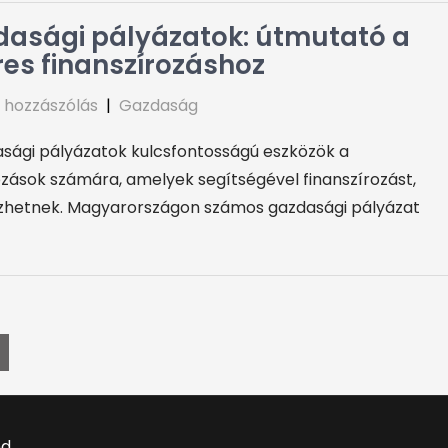
asági pályázatok: útmutató a
res finanszírozáshoz
 hozzászólás
|
Gazdaság
sági pályázatok kulcsfontosságú eszközök a
ozások számára, amelyek segítségével finanszírozást,
ezhetnek. Magyarországon számos gazdasági pályázat
ed