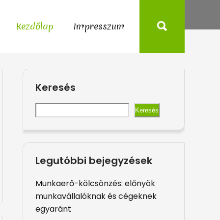
Kezdőlap
Impresszum
Keresés
Keresés
Legutóbbi bejegyzések
Munkaerő-kölcsönzés: előnyök
munkavállalóknak és cégeknek
egyaránt