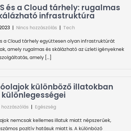
S és a Cloud tárhely: rugalmas
kálázható infrastruktúra
, 2023
|
Nincs hozzászólás
|
Tech
s a Cloud tárhely együttesen olyan infrastruktúrát
ak, amely rugalmas és skálázható az üzleti igényeknek
szolgáltatás, amely […]
llóolajok különböző illatokban
ő különlegességei
 hozzászólás
|
Egészség
olajok nemcsak kellemes illatuk miatt népszerűek,
zámos pozitív hatásuk miatt is. A különböző