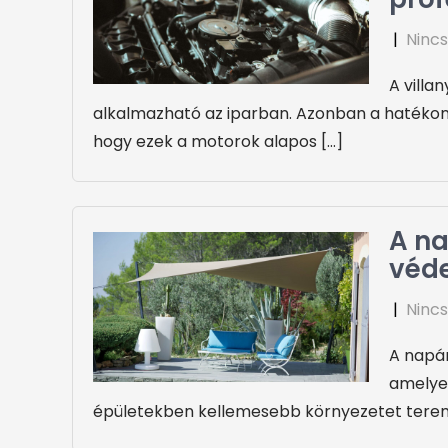
|
Nincs
A villa
alkalmazható az iparban. Azonban a hatéko
hogy ezek a motorok alapos […]
A na
véde
|
Nincs
A napár
amelyek
épületekben kellemesebb környezetet teremt