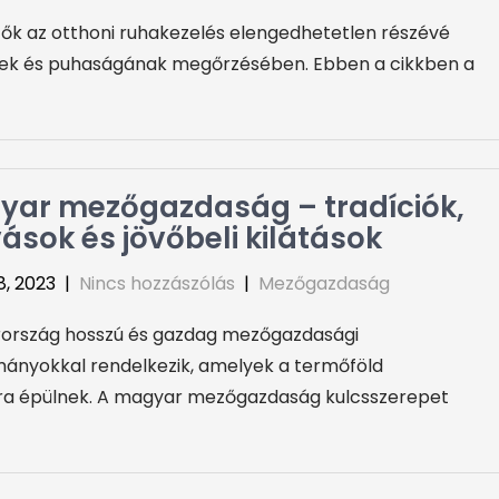
tők az otthoni ruhakezelés elengedhetetlen részévé
gének és puhaságának megőrzésében. Ebben a cikkben a
yar mezőgazdaság – tradíciók,
vások és jövőbeli kilátások
8, 2023
|
Nincs hozzászólás
|
Mezőgazdaság
ország hosszú és gazdag mezőgazdasági
ányokkal rendelkezik, amelyek a termőföld
kra épülnek. A magyar mezőgazdaság kulcsszerepet