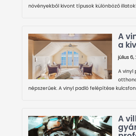
növényekből kivont típusok különböző illato
A vi
a ki
július 6
A vinyl
otthon
népszerűek. A vinyl padló felépítése kulcsfont
A vi
gyár
prof