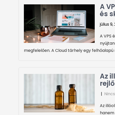
A VP
és s
július 9
A VPS é
nyújtan
megfelelően. A Cloud tárhely egy felhőalapú 
Az i
rejl
|
Nincs
Az illó
hanem s