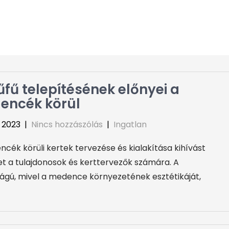
fű telepítésének előnyei a
encék körül
0, 2023
|
Nincs hozzászólás
|
Ingatlan
cék körüli kertek tervezése és kialakítása kihívást
et a tulajdonosok és kerttervezők számára. A
ságú, mivel a medence környezetének esztétikáját,