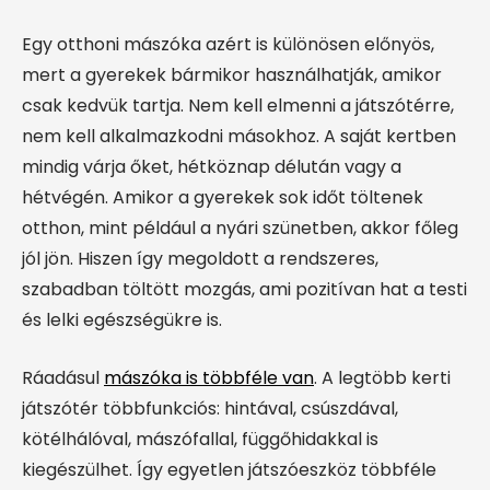
Egy otthoni mászóka azért is különösen előnyös,
mert a gyerekek bármikor használhatják, amikor
csak kedvük tartja. Nem kell elmenni a játszótérre,
nem kell alkalmazkodni másokhoz. A saját kertben
mindig várja őket, hétköznap délután vagy a
hétvégén. Amikor a gyerekek sok időt töltenek
otthon, mint például a nyári szünetben, akkor főleg
jól jön. Hiszen így megoldott a rendszeres,
szabadban töltött mozgás, ami pozitívan hat a testi
és lelki egészségükre is.
Ráadásul
mászóka is többféle van
. A legtöbb kerti
játszótér többfunkciós: hintával, csúszdával,
kötélhálóval, mászófallal, függőhidakkal is
kiegészülhet. Így egyetlen játszóeszköz többféle