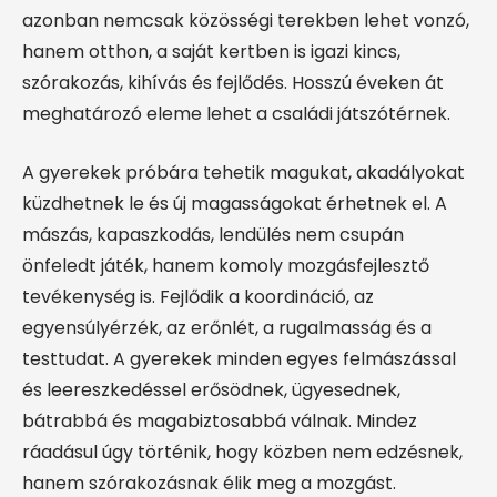
azonban nemcsak közösségi terekben lehet vonzó,
hanem otthon, a saját kertben is igazi kincs,
szórakozás, kihívás és fejlődés. Hosszú éveken át
meghatározó eleme lehet a családi játszótérnek.
A gyerekek próbára tehetik magukat, akadályokat
küzdhetnek le és új magasságokat érhetnek el. A
mászás, kapaszkodás, lendülés nem csupán
önfeledt játék, hanem komoly mozgásfejlesztő
tevékenység is. Fejlődik a koordináció, az
egyensúlyérzék, az erőnlét, a rugalmasság és a
testtudat. A gyerekek minden egyes felmászással
és leereszkedéssel erősödnek, ügyesednek,
bátrabbá és magabiztosabbá válnak. Mindez
ráadásul úgy történik, hogy közben nem edzésnek,
hanem szórakozásnak élik meg a mozgást.