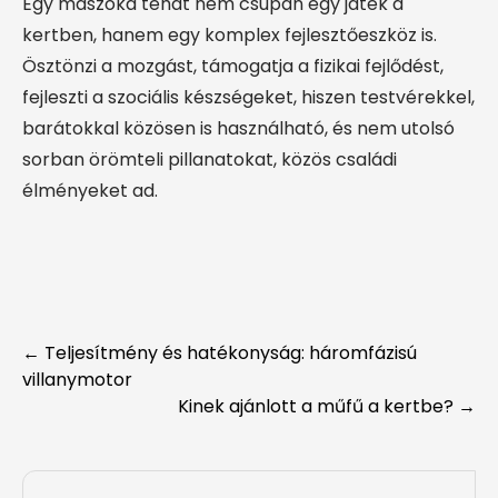
Egy mászóka tehát nem csupán egy játék a
kertben, hanem egy komplex fejlesztőeszköz is.
Ösztönzi a mozgást, támogatja a fizikai fejlődést,
fejleszti a szociális készségeket, hiszen testvérekkel,
barátokkal közösen is használható, és nem utolsó
sorban örömteli pillanatokat, közös családi
élményeket ad.
Post
←
Teljesítmény és hatékonyság: háromfázisú
villanymotor
navigation
Kinek ajánlott a műfű a kertbe?
→