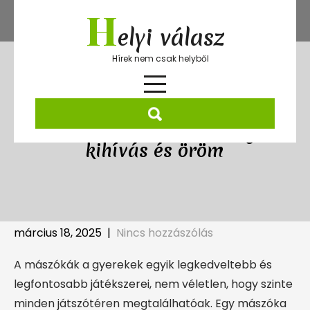
Skip
H
to
elyi válasz
content
Hírek nem csak helyből
A mászóka varázsa: mozgás,
kihívás és öröm
március 18, 2025
|
Nincs hozzászólás
A mászókák a gyerekek egyik legkedveltebb és
legfontosabb játékszerei, nem véletlen, hogy szinte
minden játszótéren megtalálhatóak. Egy mászóka