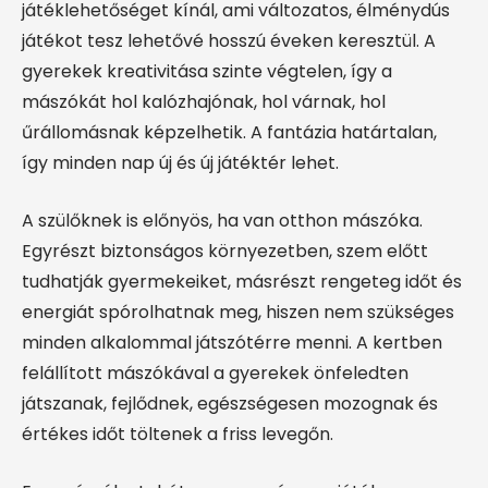
játéklehetőséget kínál, ami változatos, élménydús
játékot tesz lehetővé hosszú éveken keresztül. A
gyerekek kreativitása szinte végtelen, így a
mászókát hol kalózhajónak, hol várnak, hol
űrállomásnak képzelhetik. A fantázia határtalan,
így minden nap új és új játéktér lehet.
A szülőknek is előnyös, ha van otthon mászóka.
Egyrészt biztonságos környezetben, szem előtt
tudhatják gyermekeiket, másrészt rengeteg időt és
energiát spórolhatnak meg, hiszen nem szükséges
minden alkalommal játszótérre menni. A kertben
felállított mászókával a gyerekek önfeledten
játszanak, fejlődnek, egészségesen mozognak és
értékes időt töltenek a friss levegőn.