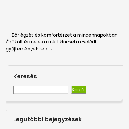
Post
←
Bőrlégzés és komfortérzet a mindennapokban
Örökölt érme és a múlt kincsei a családi
navigation
gyűjteményekben
→
Keresés
Keresés
Legutóbbi bejegyzések