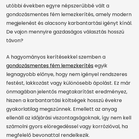
utóbbi években egyre népszerűbbé vált a
gondozásmentes fém lemezkerítés, amely modern
megjelenést és alacsony karbantartási igényt kínál.
De vajon mennyire gazdaságos választás hosszú
távon?
A hagyományos kerítésekkel szemben a
gondozásmentes fém lemezkerítés
egyik
legnagyobb előnye, hogy nem igényel rendszeres
festést, lakkozást vagy különösebb ápolást. Ez már
önmagában jelentős megtakarítást eredményez,
hiszen a karbantartási költségek hosszú évekre
gyakorlatilag megszűnnek. Emellett az anyag
ellenáll az időjárási viszontagságoknak, így nem kell
számolni gyors elöregedéssel vagy korrózióval, ha
megfelelő bevonattal rendelkezik.