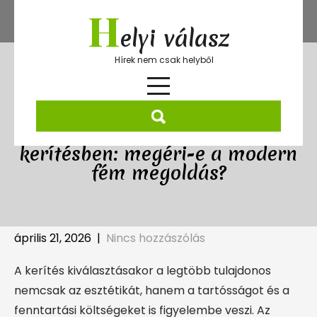
Skip
H
to
elyi válasz
content
Hírek nem csak helyből
Hosszú távú befektetés a
kerítésben: megéri-e a modern
fém megoldás?
április 21, 2026
|
Nincs hozzászólás
A kerítés kiválasztásakor a legtöbb tulajdonos
nemcsak az esztétikát, hanem a tartósságot és a
fenntartási költségeket is figyelembe veszi. Az