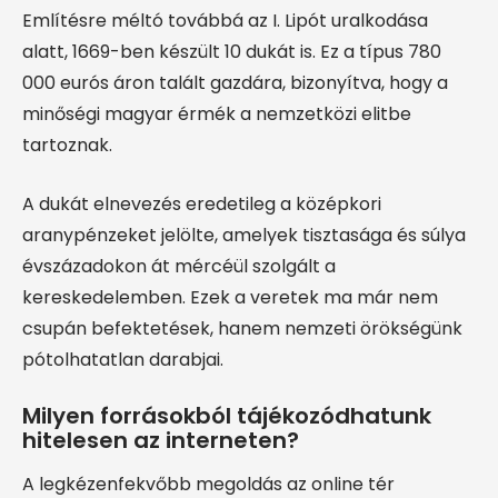
Említésre méltó továbbá az I. Lipót uralkodása
alatt, 1669-ben készült 10 dukát is. Ez a típus 780
000 eurós áron talált gazdára, bizonyítva, hogy a
minőségi magyar érmék a nemzetközi elitbe
tartoznak.
A dukát elnevezés eredetileg a középkori
aranypénzeket jelölte, amelyek tisztasága és súlya
évszázadokon át mércéül szolgált a
kereskedelemben. Ezek a veretek ma már nem
csupán befektetések, hanem nemzeti örökségünk
pótolhatatlan darabjai.
Milyen forrásokból tájékozódhatunk
hitelesen az interneten?
A legkézenfekvőbb megoldás az online tér