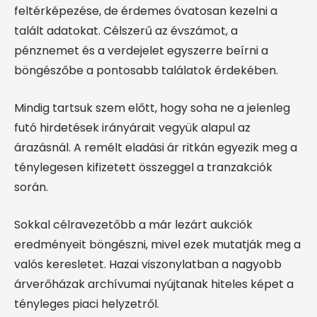
feltérképezése, de érdemes óvatosan kezelni a
talált adatokat. Célszerű az évszámot, a
pénznemet és a verdejelet egyszerre beírni a
böngészőbe a pontosabb találatok érdekében.
Mindig tartsuk szem előtt, hogy soha ne a jelenleg
futó hirdetések irányárait vegyük alapul az
árazásnál. A remélt eladási ár ritkán egyezik meg a
ténylegesen kifizetett összeggel a tranzakciók
során.
Sokkal célravezetőbb a már lezárt aukciók
eredményeit böngészni, mivel ezek mutatják meg a
valós keresletet. Hazai viszonylatban a nagyobb
árverőházak archívumai nyújtanak hiteles képet a
tényleges piaci helyzetről.