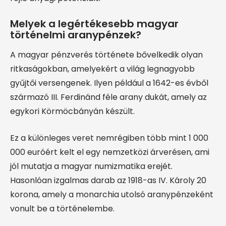
Melyek a legértékesebb magyar
történelmi aranypénzek?
A magyar pénzverés története bővelkedik olyan
ritkaságokban, amelyekért a világ legnagyobb
gyűjtői versengenek. Ilyen például a 1642-es évből
származó III. Ferdinánd féle arany dukát, amely az
egykori Körmöcbányán készült.
Ez a különleges veret nemrégiben több mint 1 000
000 euróért kelt el egy nemzetközi árverésen, ami
jól mutatja a magyar numizmatika erejét.
Hasonlóan izgalmas darab az 1918-as IV. Károly 20
korona, amely a monarchia utolsó aranypénzeként
vonult be a történelembe.