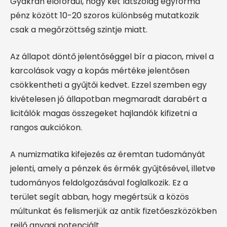
Gyakran előfordul, hogy két látszólag egyforma
pénz között 10-20 szoros különbség mutatkozik
csak a megőrzöttség szintje miatt.
Az állapot döntő jelentőséggel bír a piacon, mivel a
karcolások vagy a kopás mértéke jelentősen
csökkentheti a gyűjtői kedvet. Ezzel szemben egy
kivételesen jó állapotban megmaradt darabért a
licitálók magas összegeket hajlandók kifizetni a
rangos aukciókon.
A numizmatika kifejezés az éremtan tudományát
jelenti, amely a pénzek és érmék gyűjtésével, illetve
tudományos feldolgozásával foglalkozik. Ez a
terület segít abban, hogy megértsük a közös
múltunkat és felismerjük az antik fizetőeszközökben
rejlő anyagi potenciált.