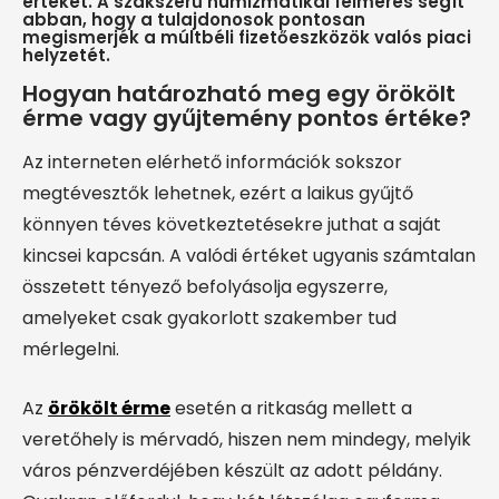
értéket. A szakszerű numizmatikai felmérés segít
abban, hogy a tulajdonosok pontosan
megismerjék a múltbéli fizetőeszközök valós piaci
helyzetét.
Hogyan határozható meg egy örökölt
érme vagy gyűjtemény pontos értéke?
Az interneten elérhető információk sokszor
megtévesztők lehetnek, ezért a laikus gyűjtő
könnyen téves következtetésekre juthat a saját
kincsei kapcsán. A valódi értéket ugyanis számtalan
összetett tényező befolyásolja egyszerre,
amelyeket csak gyakorlott szakember tud
mérlegelni.
Az
örökölt érme
esetén a ritkaság mellett a
veretőhely is mérvadó, hiszen nem mindegy, melyik
város pénzverdéjében készült az adott példány.