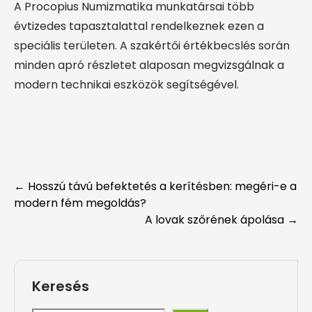
A Procopius Numizmatika munkatársai több
évtizedes tapasztalattal rendelkeznek ezen a
speciális területen. A szakértői értékbecslés során
minden apró részletet alaposan megvizsgálnak a
modern technikai eszközök segítségével.
Post
←
Hosszú távú befektetés a kerítésben: megéri-e a
modern fém megoldás?
navigation
A lovak szőrének ápolása
→
Keresés