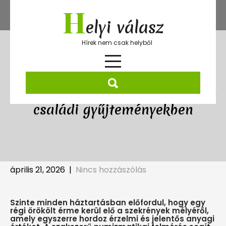
Skip
H
to
elyi válasz
content
Hírek nem csak helyből
Örökölt érme és a múlt kincsei a
családi gyűjteményekben
április 21, 2026
|
Nincs hozzászólás
Szinte minden háztartásban előfordul, hogy egy
régi örökölt érme kerül elő a szekrények mélyéről,
amely egyszerre hordoz érzelmi és jelentős anyagi