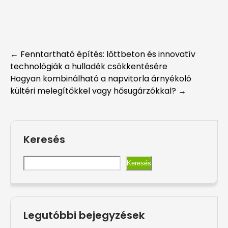
Post
←
Fenntartható építés: lőttbeton és innovatív
technológiák a hulladék csökkentésére
navigation
Hogyan kombinálható a napvitorla árnyékoló
kültéri melegítőkkel vagy hősugárzókkal?
→
Keresés
Keresés
Legutóbbi bejegyzések