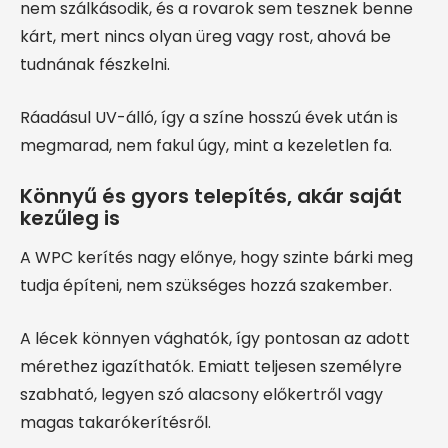
nem szálkásodik, és a rovarok sem tesznek benne
kárt, mert nincs olyan üreg vagy rost, ahová be
tudnának fészkelni.
Ráadásul UV-álló, így a színe hosszú évek után is
megmarad, nem fakul úgy, mint a kezeletlen fa.
Könnyű és gyors telepítés, akár saját
kezűleg is
A WPC kerítés nagy előnye, hogy szinte bárki meg
tudja építeni, nem szükséges hozzá szakember.
A lécek könnyen vághatók, így pontosan az adott
mérethez igazíthatók. Emiatt teljesen személyre
szabható, legyen szó alacsony előkertről vagy
magas takarókerítésről.