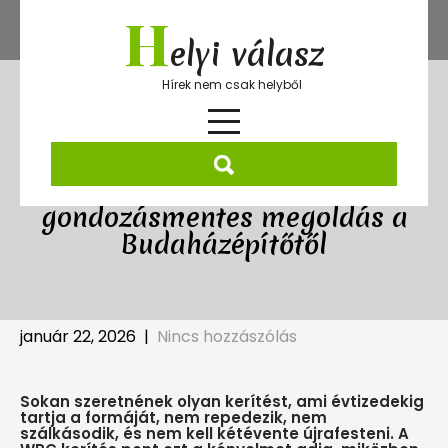
Skip
H
to
elyi válasz
content
Hírek nem csak helyből
WPC kerítés: tartós, modern és
gondozásmentes megoldás a
Budaházépítőtől
január 22, 2026
|
Nincs hozzászólás
Sokan szeretnének olyan kerítést, ami évtizedekig
tartja a formáját, nem repedezik, nem
szálkásodik, és nem kell kétévente újrafesteni. A