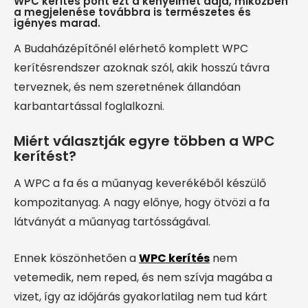
WPC kerítés pont ezt a kényelmet adja, miközben
a megjelenése továbbra is természetes és
igényes marad.
A Budaházépítőnél elérhető komplett WPC
kerítésrendszer azoknak szól, akik hosszú távra
terveznek, és nem szeretnének állandóan
karbantartással foglalkozni.
Miért választják egyre többen a WPC
kerítést?
A WPC a fa és a műanyag keverékéből készülő
kompozitanyag. A nagy előnye, hogy ötvözi a fa
látványát a műanyag tartósságával.
Ennek köszönhetően a
WPC kerítés
nem
vetemedik, nem reped, és nem szívja magába a
vizet, így az időjárás gyakorlatilag nem tud kárt