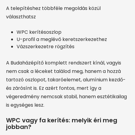
A telepítéshez többféle megoldás közül
választhatsz
WPC kerítésoszlop
U-profil a meglévő keretszerkezethez
Vázszerkezetre rögzítés
A Budaházépítő komplett rendszert kínál, vagyis
nem csak a léceket találod meg, hanem a hozzá
tartozó oszlopot, takaróelemet, alumínium kezdő-
és zárósínt is. Ez azért fontos, mert így a
végeredmény nemcsak stabil, hanem esztétikailag
is egységes lesz.
WPC vagy fa kerítés: melyik éri meg
jobban?