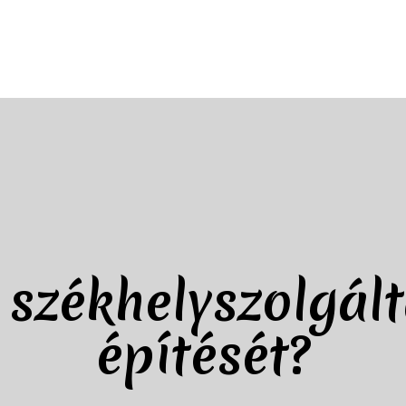
 székhelyszolgál
építését?