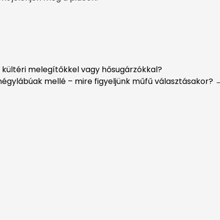
kültéri melegítőkkel vagy hősugárzókkal?
égylábúak mellé – mire figyeljünk műfű választásakor?