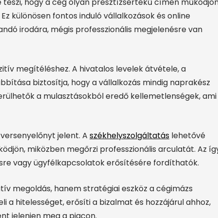
 teszi, hogy a cég olyan presztízsértékű címen működjön
Ez különösen fontos induló vállalkozások és online
ndó irodára, mégis professzionális megjelenésre van
itív megítéléshez. A hivatalos levelek átvétele, a
ítása biztosítja, hogy a vállalkozás mindig naprakész
kerülhetők a mulasztásokból eredő kellemetlenségek, ami
versenyelőnyt jelent. A
székhelyszolgáltatás
lehetővé
ödjön, miközben megőrzi professzionális arculatát. Az íg
ésre vagy ügyfélkapcsolatok erősítésére fordíthatók.
tív megoldás, hanem stratégiai eszköz a cégimázs
i a hitelességet, erősíti a bizalmat és hozzájárul ahhoz,
nt jelenjen meg a piacon.