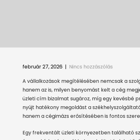
február 27, 2026
|
Nincs hozzászólás
A vállalkozások megítélésében nemcsak a szolg
hanem az is, milyen benyomást kelt a cég megje
üzleti cím bizalmat sugároz, míg egy kevésbé pr
nyújt hatékony megoldást a székhelyszolgáltatá
hanem a cégimázs erősítésében is fontos szerep
Egy frekventált üzleti környezetben található sz