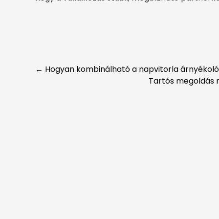
Post
←
Hogyan kombinálható a napvitorla árnyékoló 
Tartós megoldás n
navigation