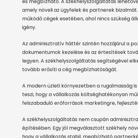
és megbízható. A székhelyszolgáltatás lehetővé
amely növeli az ügyfelek és partnerek bizalmát. 
működő cégek esetében, ahol nincs szükség álla
igény.
Az adminisztratív háttér szintén hozzájárul a poz
dokumentumok kezelése és az értesítések tovább
legyen. A székhelyszolgáltatás segítségével el
tovább erősíti a cég megbízhatóságát.
A modern üzleti környezetben a rugalmasság is 
teszi, hogy a vállalkozás költséghatékonyan műk
felszabaduló erőforrások marketingre, fejleszt
A székhelyszolgáltatás nem csupán adminisztra
építésében. Egy jól megválasztott székhely növel
hogy a vállalkozás stabil, megbízható partnerké