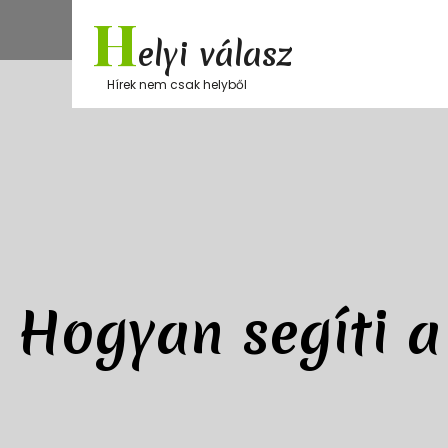
Skip
H
to
elyi válasz
content
Hírek nem csak helyből
Hogyan segíti a