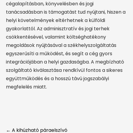
cégalapításban, könyvelésben és jogi
tanácsadásban is támogatást tud nyújtani, hiszen a
helyi követelmények eltérhetnek a külföldi
gyakorlattól. Az adminisztratív és jogi terhek
csökkentésével, valamint költséghatékony
megoldások nyújtásával a székhelyszolgáltatás
egyszerűsíti a működést, és segít a cég gyors
integrációjában a helyi gazdaságba. A megbízható
szolgáltató kiválasztása rendkívül fontos a sikeres
együttműködés és a hosszú távú jogszabályi
megfelelés miatt.
Post
←
A kihúzható páraelszívó