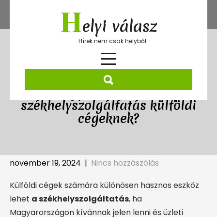
Skip
H
to
elyi válasz
content
Hírek nem csak helyből
Hogyan segíthet a
székhelyszolgáltatás külföldi
cégeknek?
november 19, 2024
|
Nincs hozzászólás
Külföldi cégek számára különösen hasznos eszköz
lehet
a székhelyszolgáltatás
, ha
Magyarországon kívánnak jelen lenni és üzleti