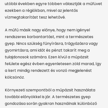
utóbbi években egyre többen választják a műfüvet
ezekben a régiókban, mivel az jelentős
vízmegtakarítást tesz lehetővé.
A műfű másik nagy előnye, hogy nem igényel
rendszeres karbantartást, mint a természetes
gyep. Nincs szükség fűnyírásra, trágyázásra vagy
gyomirtásra, ami időt és pénzt takarít meg a
tulajdonosok számára. Ezen kívül a műpázsit
felülete egész évben egyenletesen zöld marad, így
a kert mindig rendezett és vonzó megjelenést
kölcsönöz.
Környezeti szempontból a műpázsit használata
további előnyökkel is jár. A természetes gyep
gondozása során gyakran használnak különböző