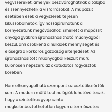
vegyszereket, amelyek beszivároghatnak a talajba
és szennyezhetik a vízforrásokat. A műpázsit
esetében ezek a vegyszerek teljesen
kiküszöbölhetők, így hozzájárulhatunk a
környezetünk megóvásához. Emellett a műpázsit
anyaga gyakran újrahasznosítható műanyagból
készül, ami csökkenti a hulladék mennyiségét és
elősegíti a körkörös gazdaság elterjedését. Az
újrahasznosított műanyagból készült műfű
különösen népszerű az ökotudatos fogyasztók
körében.
Nem elhanyagolható szempont az esztétikai érték
sem. A modern műfű technológiák lehetővé teszik,
hogy a szintetikus gyep szinte
megkülönböztethetetlen legyen a természetes