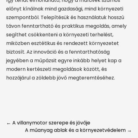
Így tehát elmondható, hogy a műfüvek számos
előnyt kínálnak mind gazdasági, mind környezeti
szempontból. Telepítésük és használatuk hosszú
távon fenntartható és praktikus megoldás, amely
segíthet csökkenteni a környezeti terhelést,
miközben esztétikus és rendezett környezetet
biztosít. Az innováció és a fenntarthatóság
jegyében a műpázsit egyre inkább helyet kap a
modern kertészeti megoldások között, és
hozzájárul a zöldebb jövő megteremtéséhez.
Post
←
A villanymotor szerepe és jövője
A műanyag ablak és a környezetvédelem
→
navigation