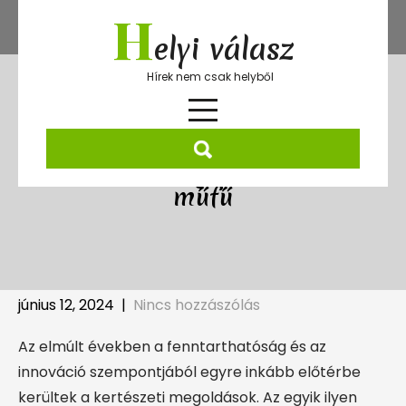
Skip
H
to
elyi válasz
content
Hírek nem csak helyből
Fenntarthatóság és innováció: a
műfű
június 12, 2024
|
Nincs hozzászólás
Az elmúlt években a fenntarthatóság és az
innováció szempontjából egyre inkább előtérbe
kerültek a kertészeti megoldások. Az egyik ilyen