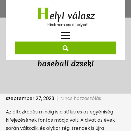
Skip
H
to
elyi válasz
content
Hírek nem csak helyből
Az időtlenül menő viselet, a
baseball dzseki
szeptember 27, 2023
|
Nincs hozzászólás
Az öltözködés mindig is a stílus és az egyéniség
kifejezésének fontos módja volt. A divat az évek
során változik, és olykor régi trendek is újra