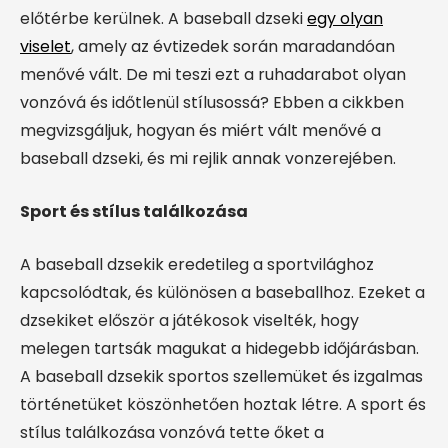
előtérbe kerülnek. A baseball dzseki
egy olyan
viselet
, amely az évtizedek során maradandóan
menővé vált. De mi teszi ezt a ruhadarabot olyan
vonzóvá és időtlenül stílusossá? Ebben a cikkben
megvizsgáljuk, hogyan és miért vált menővé a
baseball dzseki, és mi rejlik annak vonzerejében.
Sport és stílus találkozása
A baseball dzsekik eredetileg a sportvilághoz
kapcsolódtak, és különösen a baseballhoz. Ezeket a
dzsekiket először a játékosok viselték, hogy
melegen tartsák magukat a hidegebb időjárásban.
A baseball dzsekik sportos szellemüket és izgalmas
történetüket köszönhetően hoztak létre. A sport és
stílus találkozása vonzóvá tette őket a