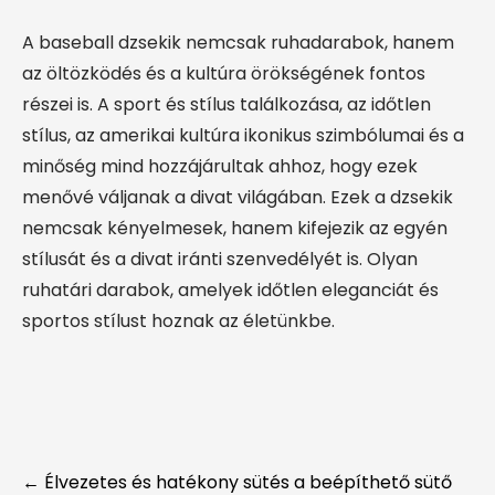
A baseball dzsekik nemcsak ruhadarabok, hanem
az öltözködés és a kultúra örökségének fontos
részei is. A sport és stílus találkozása, az időtlen
stílus, az amerikai kultúra ikonikus szimbólumai és a
minőség mind hozzájárultak ahhoz, hogy ezek
menővé váljanak a divat világában. Ezek a dzsekik
nemcsak kényelmesek, hanem kifejezik az egyén
stílusát és a divat iránti szenvedélyét is. Olyan
ruhatári darabok, amelyek időtlen eleganciát és
sportos stílust hoznak az életünkbe.
Post
←
Élvezetes és hatékony sütés a beépíthető sütő