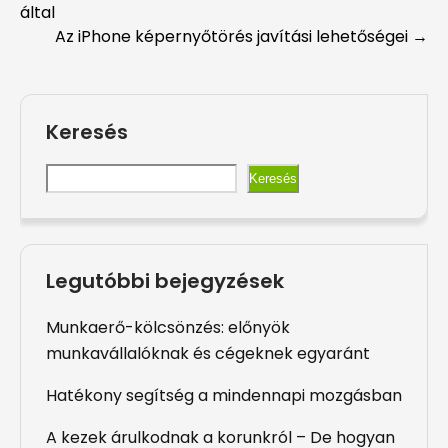
által
navigation
Az iPhone képernyőtörés javítási lehetőségei
→
Keresés
Keresés
Legutóbbi bejegyzések
Munkaerő-kölcsönzés: előnyök
munkavállalóknak és cégeknek egyaránt
Hatékony segítség a mindennapi mozgásban
A kezek árulkodnak a korunkról – De hogyan