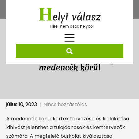
Skip
H
to
elyi válasz
content
Hírek nem csak helyből
A műfű telepítésének előnyei a
medencék körül
július 10, 2023
|
Nincs hozzászólás
A medencék körüli kertek tervezése és kialakítása
kihívást jelenthet a tulajdonosok és kerttervezők
számára. A megfelelő burkolat kiválasztása