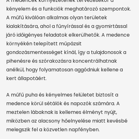
A medencék környezetének tervezésekor a
kényelem és a funkciók meghatározó szempontok.
A műfű kiválóan alkalmas olyan területek
kialakítására, ahol a fűnyírással és a gyomirtással
járó időigényes feladatok elkerülhetők. A medence
környékén telepített műpázsit
gondozásmentességet kínál, így a tulajdonosok a
pihenésre és szórakozásra koncentrálhatnak
anélkül, hogy folyamatosan aggódniuk kellene a
kert állapotáért.
A műfű puha és kényelmes felületet biztosít a
medence körül sétálók és napozók számára. A
meztelen lábaknak is kellemes élményt nyújt,
miközben az alacsony hőelnyelése miatt kevésbé
melegszik fel a közvetlen napfényben.