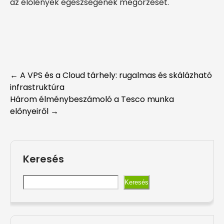
az élőlények egészségének megőrzését.
Post
←
A VPS és a Cloud tárhely: rugalmas és skálázható
infrastruktúra
navigation
Három élménybeszámoló a Tesco munka
előnyeiről
→
Keresés
Keresés