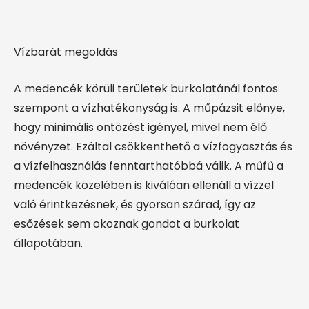
Vízbarát megoldás
A medencék körüli területek burkolatánál fontos
szempont a vízhatékonyság is. A műpázsit előnye,
hogy minimális öntözést igényel, mivel nem élő
növényzet. Ezáltal csökkenthető a vízfogyasztás és
a vízfelhasználás fenntarthatóbbá válik. A műfű a
medencék közelében is kiválóan ellenáll a vízzel
való érintkezésnek, és gyorsan szárad, így az
esőzések sem okoznak gondot a burkolat
állapotában.