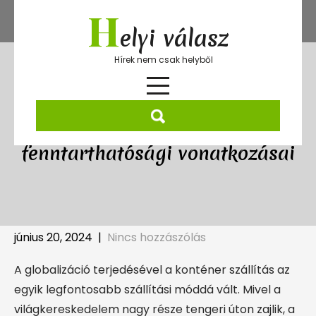
Skip
H
to
elyi válasz
content
Hírek nem csak helyből
A konténer szállítás
fenntarthatósági vonatkozásai
június 20, 2024
|
Nincs hozzászólás
A globalizáció terjedésével a konténer szállítás az
egyik legfontosabb szállítási móddá vált. Mivel a
világkereskedelem nagy része tengeri úton zajlik, a