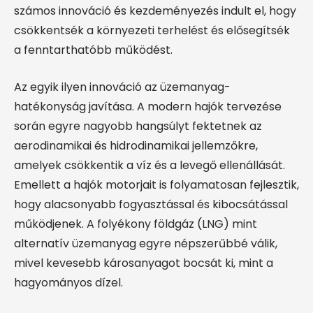
számos innováció és kezdeményezés indult el, hogy
csökkentsék a környezeti terhelést és elősegítsék
a fenntarthatóbb működést.
Az egyik ilyen innováció az üzemanyag-
hatékonyság javítása. A modern hajók tervezése
során egyre nagyobb hangsúlyt fektetnek az
aerodinamikai és hidrodinamikai jellemzőkre,
amelyek csökkentik a víz és a levegő ellenállását.
Emellett a hajók motorjait is folyamatosan fejlesztik,
hogy alacsonyabb fogyasztással és kibocsátással
működjenek. A folyékony földgáz (LNG) mint
alternatív üzemanyag egyre népszerűbbé válik,
mivel kevesebb károsanyagot bocsát ki, mint a
hagyományos dízel.