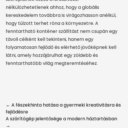
nélkülözhetetlenek ahhoz, hogy a globális
kereskedelem továbbra is virágozhasson anélkül,
hogy túlzott terhet róna a környezetre. A
fenntartható konténer szállítást nem csupán egy
távoli célként kell tekinteni, hanem egy
folyamatosan fejlődő és elérhető jövőképnek kell
látni, amely hozzájárulhat egy zöldebb és
fenntarthatóbb világ megteremtéséhez.
Post
←
A fészekhinta hatása a gyermeki kreativitásra és
fejlődésre
navigation
A szárítógép jelentősége a modern háztartásban
→