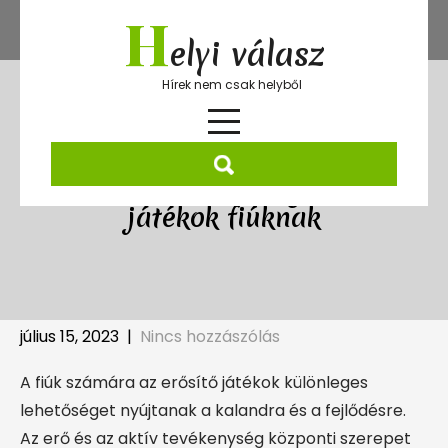
Skip
H
to
elyi válasz
content
Hírek nem csak helyből
Az erő és kaland világa: erősítő
játékok fiúknak
július 15, 2023
|
Nincs hozzászólás
A fiúk számára az erősítő játékok különleges
lehetőséget nyújtanak a kalandra és a fejlődésre.
Az erő és az aktív tevékenység központi szerepet