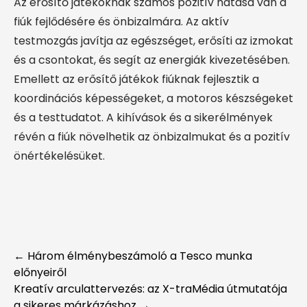
Az erősítő játékoknak számos pozitív hatása van a
fiúk fejlődésére és önbizalmára. Az aktív
testmozgás javítja az egészséget, erősíti az izmokat
és a csontokat, és segít az energiák kivezetésében.
Emellett az erősítő játékok fiúknak fejlesztik a
koordinációs képességeket, a motoros készségeket
és a testtudatot. A kihívások és a sikerélmények
révén a fiúk növelhetik az önbizalmukat és a pozitív
önértékelésüket.
Post
←
Három élménybeszámoló a Tesco munka
előnyeiről
navigation
Kreatív arculattervezés: az X-traMédia útmutatója
a sikeres márkázáshoz
→