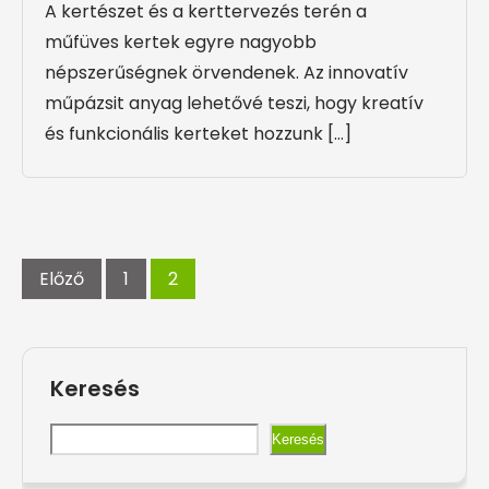
A kertészet és a kerttervezés terén a
műfüves kertek egyre nagyobb
népszerűségnek örvendenek. Az innovatív
műpázsit anyag lehetővé teszi, hogy kreatív
és funkcionális kerteket hozzunk […]
Bejegyzések
lapozása
Előző
1
2
Keresés
Keresés