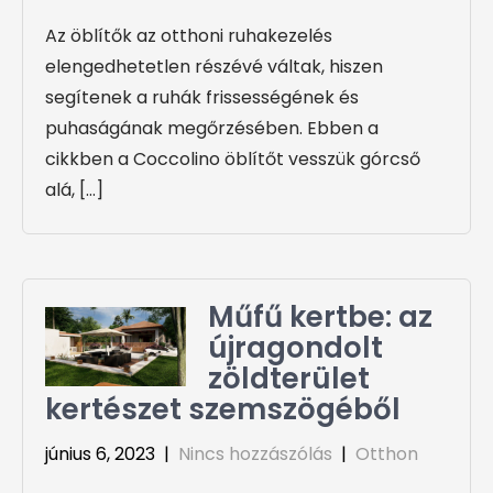
Az öblítők az otthoni ruhakezelés
elengedhetetlen részévé váltak, hiszen
segítenek a ruhák frissességének és
puhaságának megőrzésében. Ebben a
cikkben a Coccolino öblítőt vesszük górcső
alá, […]
Műfű kertbe: az
újragondolt
zöldterület
kertészet szemszögéből
június 6, 2023
|
Nincs hozzászólás
|
Otthon