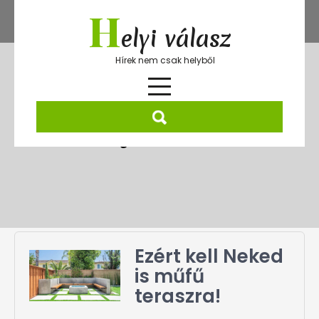
Skip
H
to
elyi válasz
content
Hírek nem csak helyből
Kategória:
Otthon
Ezért kell Neked
is műfű
teraszra!