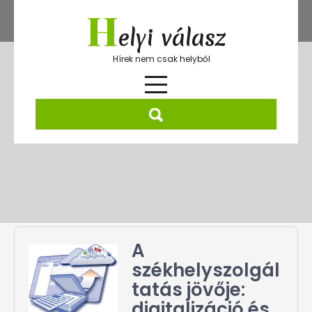
Skip
H
to
elyi válasz
content
Hírek nem csak helyből
Szerző:
Viki
A
székhelyszolgál
tatás jövője:
digitalizáció és