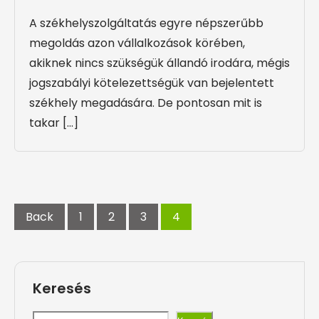
A székhelyszolgáltatás egyre népszerűbb
megoldás azon vállalkozások körében,
akiknek nincs szükségük állandó irodára, mégis
jogszabályi kötelezettségük van bejelentett
székhely megadására. De pontosan mit is
takar […]
Posts
navigation
Back
1
2
3
4
Keresés