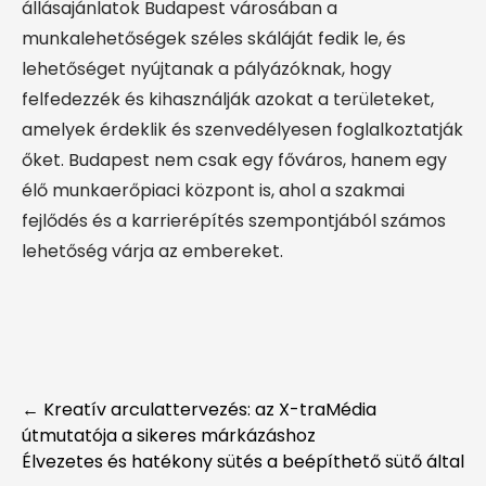
állásajánlatok Budapest városában a
munkalehetőségek széles skáláját fedik le, és
lehetőséget nyújtanak a pályázóknak, hogy
felfedezzék és kihasználják azokat a területeket,
amelyek érdeklik és szenvedélyesen foglalkoztatják
őket. Budapest nem csak egy főváros, hanem egy
élő munkaerőpiaci központ is, ahol a szakmai
fejlődés és a karrierépítés szempontjából számos
lehetőség várja az embereket.
Post
←
Kreatív arculattervezés: az X-traMédia
útmutatója a sikeres márkázáshoz
navigation
Élvezetes és hatékony sütés a beépíthető sütő által