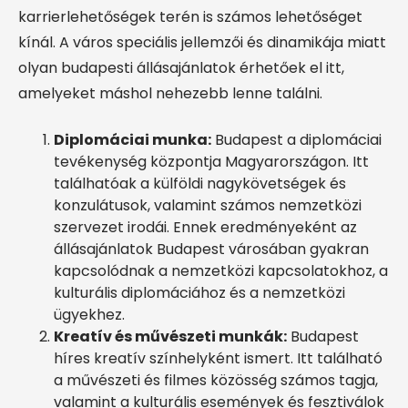
karrierlehetőségek terén is számos lehetőséget
kínál. A város speciális jellemzői és dinamikája miatt
olyan budapesti állásajánlatok érhetőek el itt,
amelyeket máshol nehezebb lenne találni.
Diplomáciai munka:
Budapest a diplomáciai
tevékenység központja Magyarországon. Itt
találhatóak a külföldi nagykövetségek és
konzulátusok, valamint számos nemzetközi
szervezet irodái. Ennek eredményeként az
állásajánlatok Budapest városában gyakran
kapcsolódnak a nemzetközi kapcsolatokhoz, a
kulturális diplomáciához és a nemzetközi
ügyekhez.
Kreatív és művészeti munkák:
Budapest
híres kreatív színhelyként ismert. Itt található
a művészeti és filmes közösség számos tagja,
valamint a kulturális események és fesztiválok