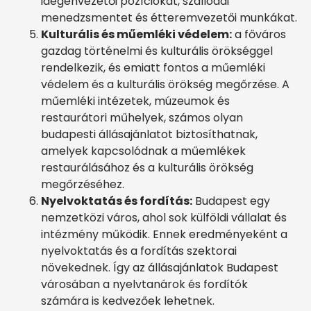
idegenvezetői pozíciókat, szállodai
menedzsmentet és étteremvezetői munkákat.
Kulturális és műemléki védelem:
a főváros
gazdag történelmi és kulturális örökséggel
rendelkezik, és emiatt fontos a műemléki
védelem és a kulturális örökség megőrzése. A
műemléki intézetek, múzeumok és
restaurátori műhelyek, számos olyan
budapesti állásajánlatot biztosíthatnak,
amelyek kapcsolódnak a műemlékek
restaurálásához és a kulturális örökség
megőrzéséhez.
Nyelvoktatás és fordítás:
Budapest egy
nemzetközi város, ahol sok külföldi vállalat és
intézmény működik. Ennek eredményeként a
nyelvoktatás és a fordítás szektorai
növekednek. Így az állásajánlatok Budapest
városában a nyelvtanárok és fordítók
számára is kedvezőek lehetnek.