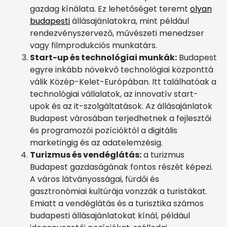
gazdag kínálata. Ez lehetőséget teremt
olyan
budapesti
állásajánlatokra, mint például
rendezvényszervező, művészeti menedzser
vagy filmprodukciós munkatárs.
Start-up és technológiai munkák:
Budapest
egyre inkább növekvő technológiai központtá
válik Közép-Kelet-Európában. Itt találhatóak a
technológiai vállalatok, az innovatív start-
upok és az it-szolgáltatások. Az állásajánlatok
Budapest városában terjedhetnek a fejlesztői
és programozói pozícióktól a digitális
marketingig és az adatelemzésig.
Turizmus és vendéglátás:
a turizmus
Budapest gazdaságának fontos részét képezi.
A város látványosságai, fürdői és
gasztronómiai kultúrája vonzzák a turistákat.
Emiatt a vendéglátás és a turisztika számos
budapesti állásajánlatokat kínál, például