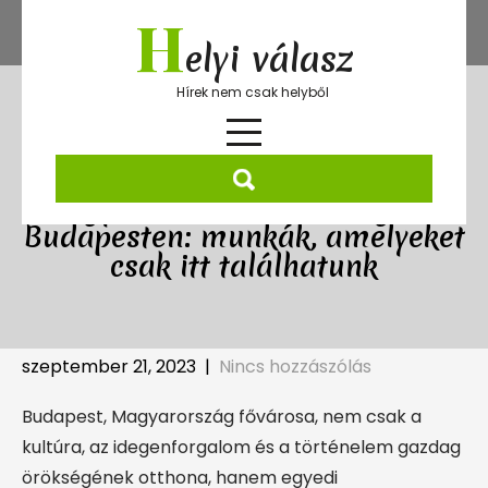
Skip
H
to
elyi válasz
content
Hírek nem csak helyből
Egyedi karrierlehetőségek
Budapesten: munkák, amelyeket
csak itt találhatunk
szeptember 21, 2023
|
Nincs hozzászólás
Budapest, Magyarország fővárosa, nem csak a
kultúra, az idegenforgalom és a történelem gazdag
örökségének otthona, hanem egyedi