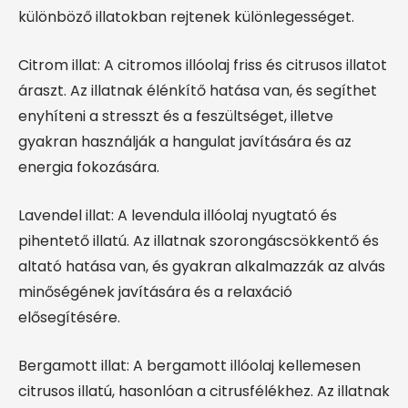
különböző illatokban rejtenek különlegességet.
Citrom illat: A citromos illóolaj friss és citrusos illatot
áraszt. Az illatnak élénkítő hatása van, és segíthet
enyhíteni a stresszt és a feszültséget, illetve
gyakran használják a hangulat javítására és az
energia fokozására.
Lavendel illat: A levendula illóolaj nyugtató és
pihentető illatú. Az illatnak szorongáscsökkentő és
altató hatása van, és gyakran alkalmazzák az alvás
minőségének javítására és a relaxáció
elősegítésére.
Bergamott illat: A bergamott illóolaj kellemesen
citrusos illatú, hasonlóan a citrusfélékhez. Az illatnak