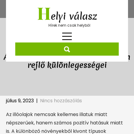
Skip
H
to
elyi válasz
content
Hírek nem csak helyből
Az illóolajok különböző illatokban
rejlő különlegességei
július 9, 2023
|
Nincs hozzászólás
Az illóolajok nemcsak kellemes illatuk miatt
népszerűek, hanem számos pozitív hatásuk miatt
is. A különböző növényekből kivont típusok