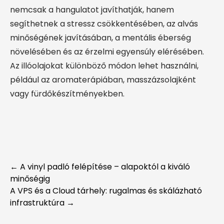
nemcsak a hangulatot javíthatják, hanem
segíthetnek a stressz csökkentésében, az alvás
minőségének javításában, a mentális éberség
növelésében és az érzelmi egyensúly elérésében.
Az illóolajokat különböző módon lehet használni,
például az aromaterápiában, masszázsolajként
vagy fürdőkészítményekben.
Post
←
A vinyl padló felépítése – alapoktól a kiváló
minőségig
navigation
A VPS és a Cloud tárhely: rugalmas és skálázható
infrastruktúra
→