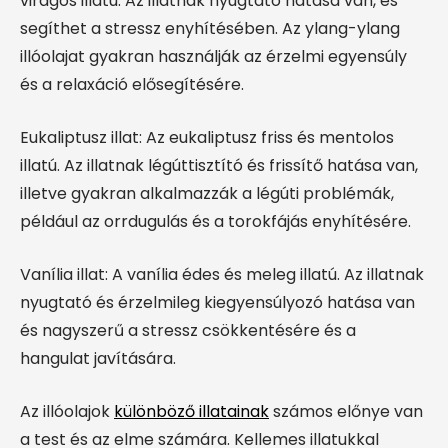
virágos illatú. Az illatnak nyugtató hatása van, és
segíthet a stressz enyhítésében. Az ylang-ylang
illóolajat gyakran használják az érzelmi egyensúly
és a relaxáció elősegítésére.
Eukaliptusz illat: Az eukaliptusz friss és mentolos
illatú. Az illatnak légúttisztító és frissítő hatása van,
illetve gyakran alkalmazzák a légúti problémák,
például az orrdugulás és a torokfájás enyhítésére.
Vanília illat: A vanília édes és meleg illatú. Az illatnak
nyugtató és érzelmileg kiegyensúlyozó hatása van
és nagyszerű a stressz csökkentésére és a
hangulat javítására.
Az illóolajok
különböző illatainak
számos előnye van
a test és az elme számára. Kellemes illatukkal