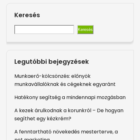
Keresés
Keresés
Legutóbbi bejegyzések
Munkaerő-kölcsönzés: előnyök
munkavállalóknak és cégeknek egyaránt
Hatékony segítség a mindennapi mozgásban
A kezek árulkodnak a korunkról – De hogyan
segíthet egy kézkrém?
A fenntartható növekedés mesterterve, a
net marketing