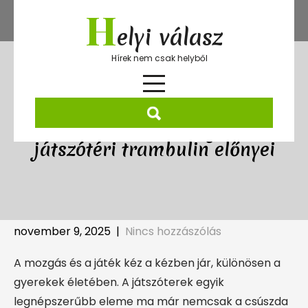
Skip
H
to
elyi válasz
content
Hírek nem csak helyből
Szórakozás és mozgás – a
játszótéri trambulin előnyei
november 9, 2025
|
Nincs hozzászólás
A mozgás és a játék kéz a kézben jár, különösen a
gyerekek életében. A játszóterek egyik
legnépszerűbb eleme ma már nemcsak a csúszda