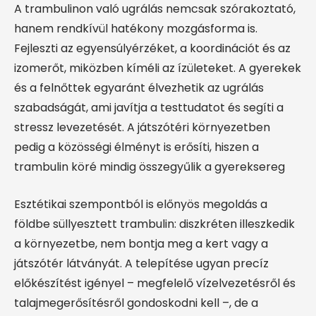
A trambulinon való ugrálás nemcsak szórakoztató,
hanem rendkívül hatékony mozgásforma is.
Fejleszti az egyensúlyérzéket, a koordinációt és az
izomerőt, miközben kíméli az ízületeket. A gyerekek
és a felnőttek egyaránt élvezhetik az ugrálás
szabadságát, ami javítja a testtudatot és segíti a
stressz levezetését. A játszótéri környezetben
pedig a közösségi élményt is erősíti, hiszen a
trambulin köré mindig összegyűlik a gyereksereg
Esztétikai szempontból is előnyös megoldás a
földbe süllyesztett trambulin: diszkréten illeszkedik
a környezetbe, nem bontja meg a kert vagy a
játszótér látványát. A telepítése ugyan precíz
előkészítést igényel – megfelelő vízelvezetésről és
talajmegerősítésről gondoskodni kell –, de a