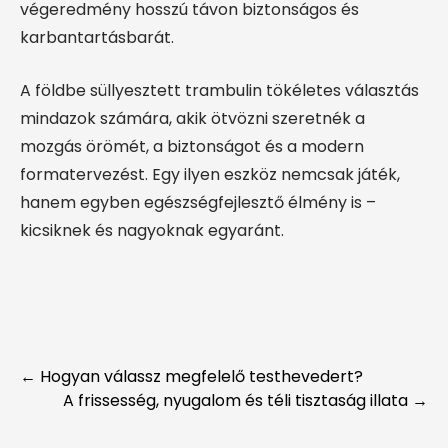
végeredmény hosszú távon biztonságos és
karbantartásbarát.
A földbe süllyesztett trambulin tökéletes választás
mindazok számára, akik ötvözni szeretnék a
mozgás örömét, a biztonságot és a modern
formatervezést. Egy ilyen eszköz nemcsak játék,
hanem egyben egészségfejlesztő élmény is –
kicsiknek és nagyoknak egyaránt.
Post
←
Hogyan válassz megfelelő testhevedert?
A frissesség, nyugalom és téli tisztaság illata
→
navigation