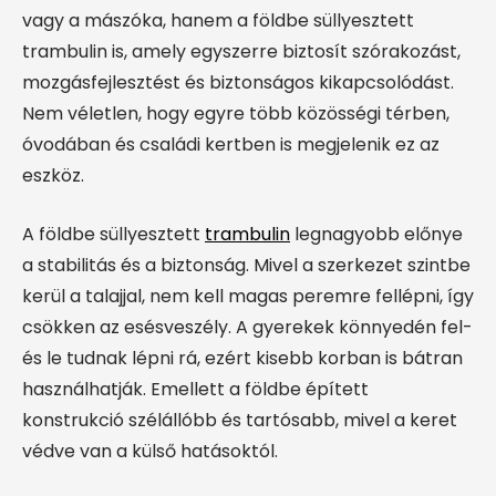
vagy a mászóka, hanem a földbe süllyesztett
trambulin is, amely egyszerre biztosít szórakozást,
mozgásfejlesztést és biztonságos kikapcsolódást.
Nem véletlen, hogy egyre több közösségi térben,
óvodában és családi kertben is megjelenik ez az
eszköz.
A földbe süllyesztett
trambulin
legnagyobb előnye
a stabilitás és a biztonság. Mivel a szerkezet szintbe
kerül a talajjal, nem kell magas peremre fellépni, így
csökken az esésveszély. A gyerekek könnyedén fel-
és le tudnak lépni rá, ezért kisebb korban is bátran
használhatják. Emellett a földbe épített
konstrukció szélállóbb és tartósabb, mivel a keret
védve van a külső hatásoktól.