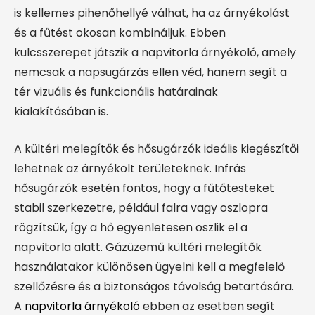
is kellemes pihenőhellyé válhat, ha az árnyékolást
és a fűtést okosan kombináljuk. Ebben
kulcsszerepet játszik a napvitorla árnyékoló, amely
nemcsak a napsugárzás ellen véd, hanem segít a
tér vizuális és funkcionális határainak
kialakításában is.
A kültéri melegítők és hősugárzók ideális kiegészítői
lehetnek az árnyékolt területeknek. Infrás
hősugárzók esetén fontos, hogy a fűtőtesteket
stabil szerkezetre, például falra vagy oszlopra
rögzítsük, így a hő egyenletesen oszlik el a
napvitorla alatt. Gázüzemű kültéri melegítők
használatakor különösen ügyelni kell a megfelelő
szellőzésre és a biztonságos távolság betartására.
A
napvitorla árnyékoló
ebben az esetben segít