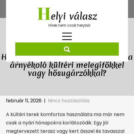
Skip
H
to
elyi válasz
content
Hírek nem csak helyből
Hogyan kombinálható a napvitorla
árnyékoló kültéri melegítőkkel
vagy hősugárzókkal?
február 11, 2026
|
Nincs hozzászólás
A kültéri terek komfortos használata ma már nem
csak a nyári hónapokra korlátozódik. Egy jól
megtervezett terasz vagy kert ősszel és tavasszal