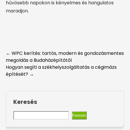
hűvösebb napokon is kényelmes és hangulatos
maradjon.
Post
←
WPC kerítés: tartós, modern és gondozásmentes
megoldás a Budaházépítőtől
navigation
Hogyan segíti a székhelyszolgáltatás a cégimázs
építését?
→
Keresés
Keresés