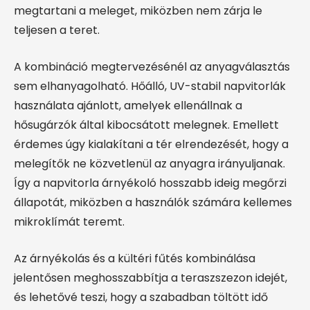
megtartani a meleget, miközben nem zárja le
teljesen a teret.
A kombináció megtervezésénél az anyagválasztás
sem elhanyagolható. Hőálló, UV-stabil napvitorlák
használata ajánlott, amelyek ellenállnak a
hősugárzók által kibocsátott melegnek. Emellett
érdemes úgy kialakítani a tér elrendezését, hogy a
melegítők ne közvetlenül az anyagra irányuljanak.
Így a napvitorla árnyékoló hosszabb ideig megőrzi
állapotát, miközben a használók számára kellemes
mikroklímát teremt.
Az árnyékolás és a kültéri fűtés kombinálása
jelentősen meghosszabbítja a teraszszezon idejét,
és lehetővé teszi, hogy a szabadban töltött idő