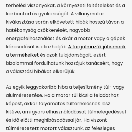
terhelési viszonyokat, a környezeti feltételeket és a
karbantartás gyakoriságát. A villanymotor
kiválasztása során elkövetett hibák hosszú távon a
hatékonyság csökkenését, nagyobb
energiafelhasználást és akár a motor vagy a gépek
károsodását is okozhatják.
A forgalmazók jól ismerik
a termékeiket
és azok tulajdonságait, ezért
bizalommal fordulhatunk hozzájuk tanácsért, hogy
a választási hibákat elkerüljük.
Az egyik leggyakoribb hiba a teljesítmény túl- vagy
alulméretezése. Ha a motor túl kicsi a feladathoz
képest, akkor folyamatos túlterhelésnek lesz
kitéve, ami gyors elhasználódással, túlmelegedéssel
és idő előtti meghibásodással jár. Ha viszont
túlméretezett motort választunk, az felesleges