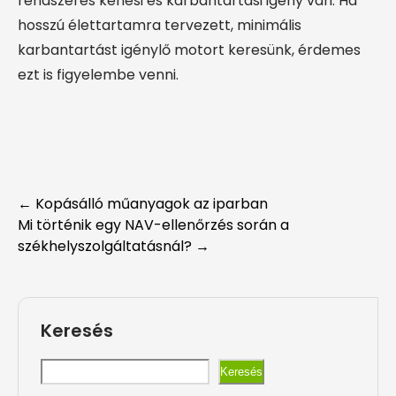
rendszeres kenési és karbantartási igény van. Ha
hosszú élettartamra tervezett, minimális
karbantartást igénylő motort keresünk, érdemes
ezt is figyelembe venni.
Post
←
Kopásálló műanyagok az iparban
Mi történik egy NAV-ellenőrzés során a
navigation
székhelyszolgáltatásnál?
→
Keresés
Keresés