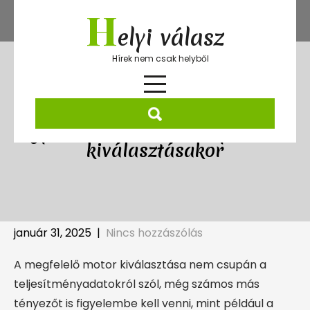
Skip
H
to
elyi válasz
content
Hírek nem csak helyből
Gyakori hibák a villanymotor
kiválasztásakor
január 31, 2025
|
Nincs hozzászólás
A megfelelő motor kiválasztása nem csupán a
teljesítményadatokról szól, még számos más
tényezőt is figyelembe kell venni, mint például a