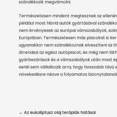
szándékozik megvámolni.
Természetesen mindent megtesznek az ellenérdek
például most hibrid autók gyártásával szándé
nem érvényesek az európai vámszabályok, ezért 
Európában. Természetesen más piacokat is keres
ugyanakkor nem szándékoznak elveszíteni az itte
átrendezi az egész autópiacot, és még nem láth
gyárbezárások és a vámszabályok után most éppe
senki sem vállalkozik arra, hogy hosszabb távú 
növekedésre nézve a folyamatos bizonytalanság
Post
←
Az eukaliptusz olaj terápiás hatásai